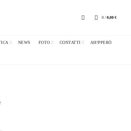
0
/
0,00
€
TICA
NEWS
FOTO
CONTATTI
AH!PPERÒ
e