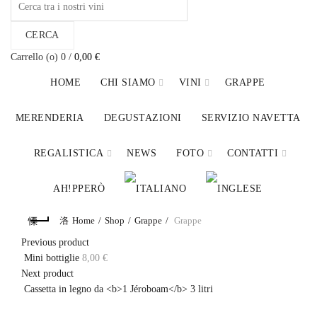
for:
CERCA
Carrello (
o
)
0
/
0,00
€
HOME
CHI SIAMO
VINI
GRAPPE
MERENDERIA
DEGUSTAZIONI
SERVIZIO NAVETTA
REGALISTICA
NEWS
FOTO
CONTATTI
AH!PPERÒ
Home
Shop
Grappe
Grappe
Previous product
Mini bottiglie
8,00
€
Next product
Cassetta in legno da <b>1 Jéroboam</b> 3 litri