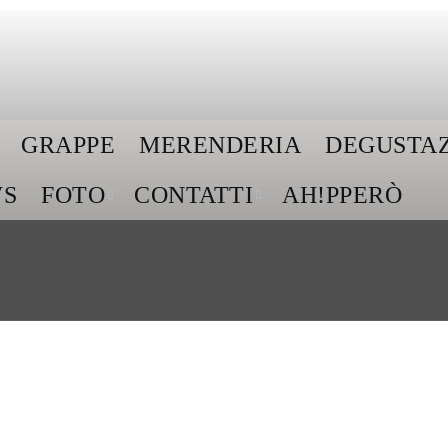
GRAPPE
MERENDERIA
DEGUSTAZ
S
FOTO
CONTATTI
AH!PPERÒ
JAMES SUCKLING
– 92 points BARBERA D ASTI SUPERIO