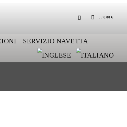
0
/
0,00
€
IONI
SERVIZIO NAVETTA
RE AD LIBITUM 2022