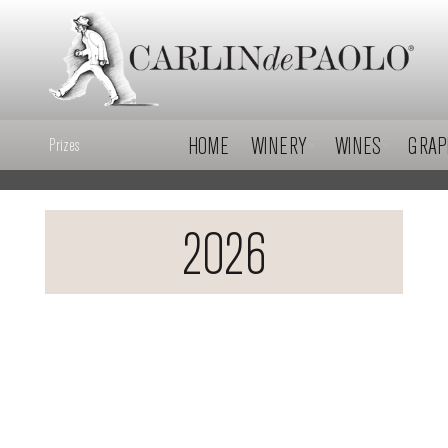
HOME
WINERY
WINES
GRAP
Prizes
2026