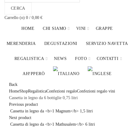
CERCA
Carrello (
o
)
0
/
0,00
€
HOME
CHI SIAMO
VINI
GRAPPE
MERENDERIA
DEGUSTAZIONI
SERVIZIO NAVETTA
REGALISTICA
NEWS
FOTO
CONTATTI
AH!PPERÒ
Back
Home
Shop
Regalistica
Confezioni regalo
Confezioni regalo vini
Cassetta in legno da 6 bottiglie 0,75 litri
Previous product
Cassetta in legno da <b>1 Magnum</b> 1,5 litri
Next product
Cassetta di legno da <b>1 Mathusalem</b> 6 litri