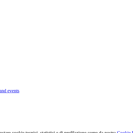
 and events
ostare cookie tecnici, statistici e di profilazione come da nostra
Cookie 