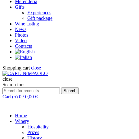
Merenderia
Gifts
Experiences
Gift package
Wine tasting
News
Photos
Video
Contacts
Shopping cart
close
close
Search for:
Search
Cart (
o
)
0
/
0,00
€
Home
Winery
Hospitality
Prizes
History