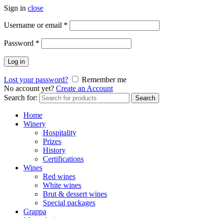
Sign in
close
Username or email
*
Password
*
Log in
Lost your password?
Remember me
No account yet?
Create an Account
Search for:
Search
Home
Winery
Hospitality
Prizes
History
Certifications
Wines
Red wines
White wines
Brut & dessert wines
Special packages
Grappa