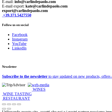
E-mail:
info@carlindepaolo.com
E-mail export:
kate@carlindepaolo.com
export@carlindepaolo.com
+39.371.5427550
Follow us on social
Facebook
Instagram
YouTube
LinkedIn
Newsletter
Subscribe to the newsletter
to stay updated on new products, offers
web-media
WINES
WINE TASTING
RESTAURANT
Utilizzando questo sito, accetti che noi e i nostri partner possiamo imp