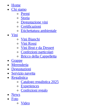
Home
Chi siamo
Premi
Storia
Degustazione vini
Certificazioni
Etichettatura ambientale
Vini
Vini Bianchi
Vini Rossi
Vini Brut e da Dessert
Confezioni particolari
Bricco della Cappelletta
Grappe
Merenderia
Degustazioni
Servizio navetta
Regalistica
Catalogo regalistica 2025
Experiences
Confezioni regalo
News
Foto
Video