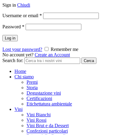
Sign in
Chiudi
Username or email
*
Password
*
Log in
Lost your password?
Remember me
No account yet?
Create an Account
Search for:
Cerca
Home
Chi siamo
Premi
Storia
Degustazione vini
Certificazioni
Etichettatura ambientale
Vini
Vini Bianchi
Vini Rossi
Vini Brut e da Dessert
Confezioni particolari