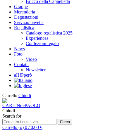
Bricco della Cappelletta
Grappe
Merenderia
Degustazioni
Servizio navetta
Regalistica
Catalogo regalistica 2025
Experiences
Confezioni regalo
News
Foto
Video
Contatti
Newsletter
aH!Pperò
Carrello
Chiudi
Chiudi
Search for:
Cerca
Carrello (
o
)
0
/
0,00
€