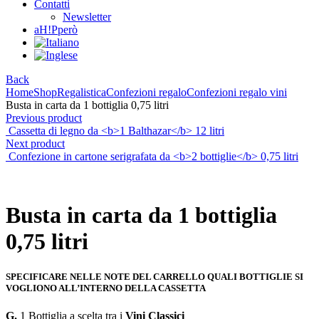
Contatti
Newsletter
aH!Pperò
Back
Home
Shop
Regalistica
Confezioni regalo
Confezioni regalo vini
Busta in carta da 1 bottiglia 0,75 litri
Previous product
Cassetta di legno da <b>1 Balthazar</b> 12 litri
Next product
Confezione in cartone serigrafata da <b>2 bottiglie</b> 0,75 litri
Busta in carta da
1 bottiglia
0,75 litri
SPECIFICARE NELLE NOTE DEL CARRELLO QUALI BOTTIGLIE SI
VOGLIONO ALL’INTERNO DELLA CASSETTA
G.
1 Bottiglia a scelta tra i
Vini Classici