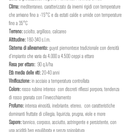
Clima:
mediterraneo, caratterizzato da inverni rigidi con temperature
che arrivano fino a -15°C e da estati calde e umide con temperature
fino a 35°C
Terreno:
sciolto, argilloso, calcareo
Altitudine:
180-340 s.l.m.
Sistema di allevamento:
guyot piemontese tradizionale con densità
d’impianto che varia da 4.000 a 4.500 ceppi a ettaro
Resa per ettaro
:
90 q.li/ha
Età media delle viti:
20-40 anni
Vinificazione:
in acciaio a temperatura controllata
Colore:
rosso rubino intenso con discreti riflessi porpora, tendenza
di rosso granata con l’invecchiamento
Profumo:
intensa vinosità, inebriante, etereo, con caratteristiche
dominanti fruttate di ciliegia, liquirizia, prugna, viole e more
Sapore:
tannico, corposo, asciutto, astringente e persistente, con
una acidità ben equilibrata e senza spigolatura