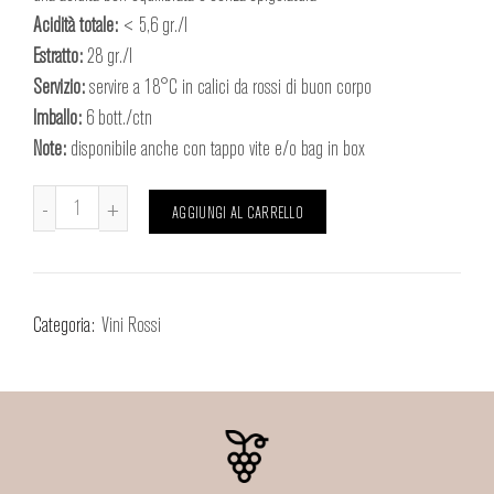
Acidità totale:
< 5,6 gr./l
Estratto:
28 gr./l
Servizio:
servire a 18°C in calici da rossi di buon corpo
Imballo:
6 bott./ctn
Note:
disponibile anche con tappo vite e/o bag in box
Barbera d'Asti D.O.C.G. "Cvrsvs Vitae" quantità
AGGIUNGI AL CARRELLO
Categoria:
Vini Rossi